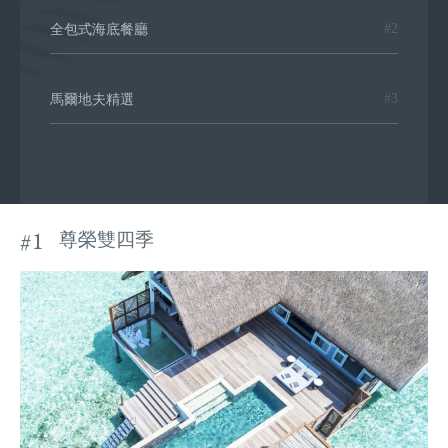
#2
全包式海底餐廳
#3
馬爾地夫精選
#1
尊榮雙四季