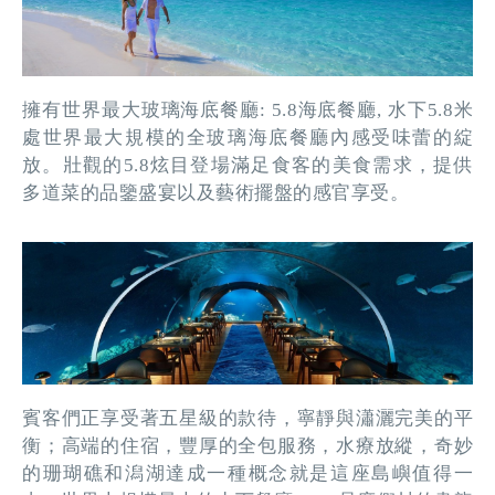
擁有世界最大玻璃海底餐廳: 5.8海底餐廳, 水下5.8米
處世界最大規模的全玻璃海底餐廳內感受味蕾的綻
放。壯觀的5.8炫目登場滿足食客的美食需求，提供
多道菜的品鑒盛宴以及藝術擺盤的感官享受。
賓客們正享受著五星級的款待，寧靜與瀟灑完美的平
衡；高端的住宿，豐厚的全包服務，水療放縱，奇妙
的珊瑚礁和潟湖達成一種概念就是這座島嶼值得一