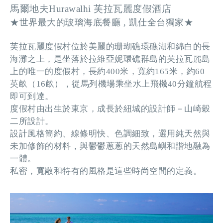
馬爾地夫Hurawalhi 芙拉瓦麗度假酒店
★世界最大的玻璃海底餐廳 , 凱仕全台獨家★
芙拉瓦麗度假村位於美麗的珊瑚礁環礁湖和綿白的長
海灘之上，是坐落於拉維亞妮環礁群島的芙拉瓦麗島
上的唯一的度假村，長約400米，寬約165米，約60
英畝（16畝），從馬列機場乘坐水上飛機40分鐘航程
即可到達。
度假村由出生於東京，成長於紐城的設計師－山崎穀
二所設計。
設計風格簡約、線條明快、色調細致，選用純天然與
未加修飾的材料，與鬱鬱蔥蔥的天然島嶼和諧地融為
一體。
私密，寬敞和特有的風格是這些時尚空間的定義。