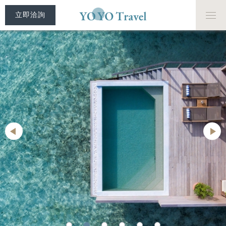
立即洽詢
房型介紹
美食饗宴