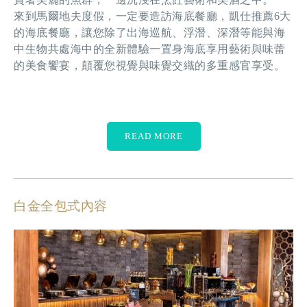
來到馬爾地夫度假，一定要造訪海底餐廳，凱仕推薦6大
的海底餐廳，讓您除了出海巡航、浮潛、深潛等能與海
中生物共處海中的全新體驗一置身海底享用藝術與味蕾
的美食饗宴，顛覆您視覺與味覺交織的多重感官享受。
READ MORE
白金全包式內容