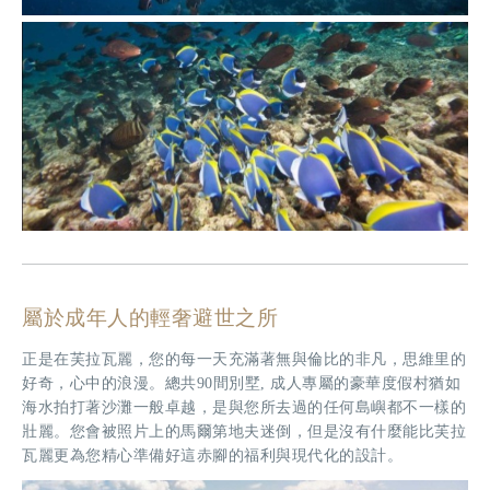
屬於成年人的輕奢避世之所
正是在芙拉瓦麗，您的每一天充滿著無與倫比的非凡，思維里的
好奇，心中的浪漫。總共90間別墅, 成人專屬的豪華度假村猶如
海水拍打著沙灘一般卓越，是與您所去過的任何島嶼都不一樣的
壯麗。您會被照片上的馬爾第地夫迷倒，但是沒有什麼能比芙拉
瓦麗更為您精心準備好這赤腳的福利與現代化的設計。