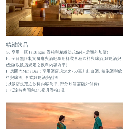
精緻飲品
G. 享用一瓶Taittingar 香檳與精緻法式點心(需額外加價)
H. 全日無限制於餐廳與酒吧享用杯裝各種飲料與啤酒,雞尾酒與
烈酒(以飯店規定之飲料內容為準)
I. 房間內Mini Bar : 享用酒店規定之750毫升紅白酒, 氣泡酒與飲
料與啤酒, 各式雞尾酒與烈酒
(以飯店規定之飲料內容為準, 部分烈酒需額外付費)
J. 抵達時房間內375毫升香檳1瓶