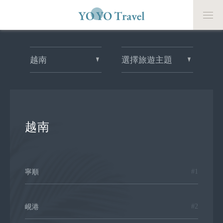
越南
選擇旅遊主題
越南
#1
寧順
#2
峴港