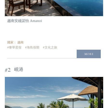
越南安縵諾怡 Amanoi
國家：
越南
#奢華度假
#海島假期
#文化之旅
MORE
#2
峴港