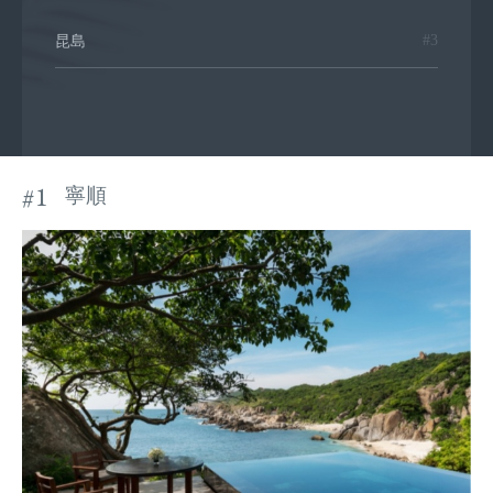
#3
昆島
#1
寧順