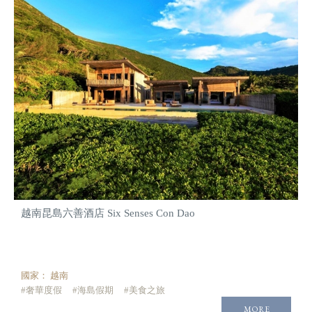
越南昆島六善酒店 Six Senses Con Dao
國家：
越南
#奢華度假
#海島假期
#美食之旅
MORE