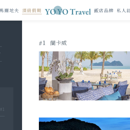
馬爾地夫
頂級假期
飯店品牌
私人
#1
蘭卡威
#1