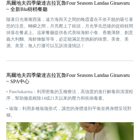
馬爾地夫四季蘭達吉拉瓦魯Four Seasons Landaa Giraavaru
~ 全新Blu樹梢餐廳
隨著日光漸漸西落，遠方海與天之間的晚霞還在不依不饒的吸引著
您的注意。轉瞬之間，月亮爬上了枝頭，月光爭先恐後的從樹枝間
掉落在餐桌上。這家餐廳提供各式美味海鮮小食、香脆薄餅、創意
義大利麵、海鮮燴飯等等，必定能滿足您挑剔的味蕾。美食、美
酒、美景，無人打擾可以互訴浪漫情話！
馬爾地夫四季蘭達吉拉瓦魯Four Seasons Landaa Giraavaru
~ SPA中心
• Panchakarma：利用密集的五種療法，高強度的進行解毒與清潔程
序，幫助徹底根除14或21天以來的壓力和疾病毒素。
• 瑜珈：利用多種瑜珈形式，讓您的身體達到平衡並將身體呈現對
稱。