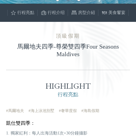
行程亮點
行程介绍
房型介紹
美食饗宴
頂級假期
馬爾地夫四季-尊榮雙四季Four Seasons
Maldives
HIGHLIGHT
行程亮點
#馬爾地夫
#海上泳池別墅
#奢華度假
#海島假期
凱仕雙四季：
1. 獨家紅利：每人出海活動1次+30分鐘攝影