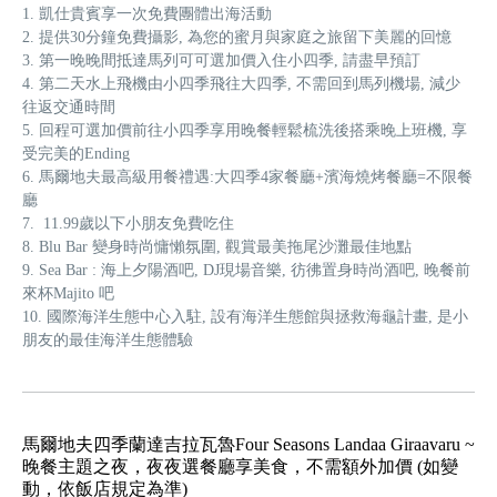
1. 凱仕貴賓享一次免費團體出海活動
2. 提供30分鐘免費攝影, 為您的蜜月與家庭之旅留下美麗的回憶
3. 第一晚晚間抵達馬列可
可選加價
入住小四季, 請盡早預訂
4. 第二天水上飛機由小四季飛往大四季, 不需回到馬列機場, 減少
往返交通時間
5. 回程
可選加價
前往小四季享用晚餐輕鬆梳洗後搭乘晚上班機, 享
受完美的Ending
6. 馬爾地夫最高級用餐禮遇:大四季4家餐廳+濱海燒烤餐廳=不限餐
廳
7. 11.99歲以下小朋友免費吃住
8. Blu Bar 變身時尚慵懶氛圍, 觀賞最美拖尾沙灘最佳地點
9. Sea Bar : 海上夕陽酒吧, DJ現場音樂, 彷彿置身時尚酒吧, 晚餐前
來杯Majito 吧
10. 國際海洋生態中心入駐, 設有海洋生態館與拯救海龜計畫, 是小
朋友的最佳海洋生態體驗
馬爾地夫四季蘭達吉拉瓦魯Four Seasons Landaa Giraavaru ~
晚餐主題之夜，夜夜選餐廳享美食，不需額外加價 (如變
動，依飯店規定為準)