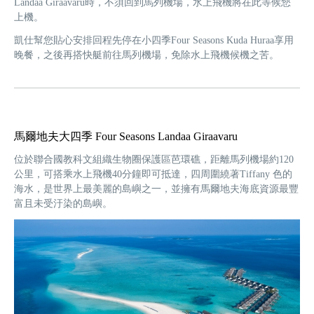
Landaa Giraavaru時，不須回到馬列機場，水上飛機將在此等候您
上機。
凱仕幫您貼心安排回程先停在小四季Four Seasons Kuda Huraa享用
晚餐，之後再搭快艇前往馬列機場，免除水上飛機候機之苦。
馬爾地夫大四季 Four Seasons Landaa Giraavaru
位於聯合國教科文組織生物圈保護區芭環礁，距離馬列機場約120
公里，可搭乘水上飛機40分鐘即可抵達，四周圍繞著Tiffany 色的
海水，是世界上最美麗的島嶼之一，並擁有馬爾地夫海底資源最豐
富且未受汙染的島嶼。