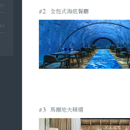
#2
#2
全包式海底餐廳
#3
#3
馬爾地夫精選