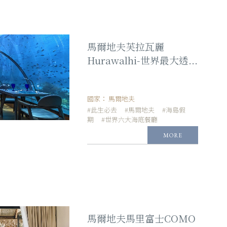
馬爾地夫芙拉瓦麗
Hurawalhi-世界最大透...
國家：
馬爾地夫
#此生必去
#馬爾地夫
#海島假
期
#世界六大海底餐廳
MORE
馬爾地夫馬里富士COMO