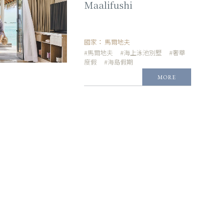
Maalifushi
國家：
馬爾地夫
#馬爾地夫
#海上泳池別墅
#奢華
度假
#海島假期
MORE