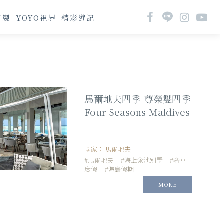
訂製
YOYO視界
精彩遊記
馬爾地夫四季-尊榮雙四季
Four Seasons Maldives
國家：
馬爾地夫
#馬爾地夫
#海上泳池別墅
#奢華
度假
#海島假期
MORE