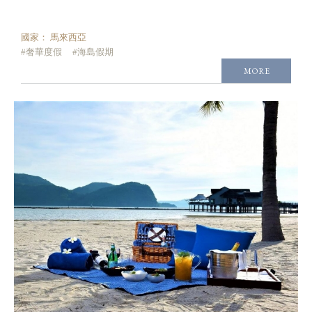
國家：
馬來西亞
#奢華度假
#海島假期
MORE