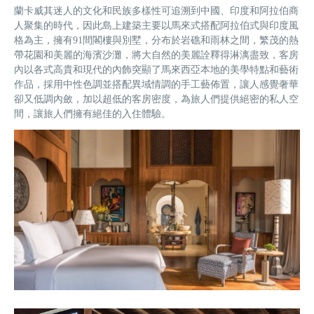
蘭卡威其迷人的文化和民族多樣性可追溯到中國、印度和阿拉伯商
人聚集的時代，因此島上建築主要以馬來式搭配阿拉伯式與印度風
格為主，擁有91間閣樓與別墅，分布於岩礁和雨林之間，繁茂的熱
帶花園和美麗的海濱沙灘，將大自然的美麗詮釋得淋漓盡致，客房
內以各式高貴和現代的內飾突顯了馬來西亞本地的美學特點和藝術
作品，採用中性色調並搭配異域情調的手工藝佈置，讓人感覺奢華
卻又低調內斂，加以超低的客房密度，為旅人們提供絕密的私人空
間，讓旅人們擁有絕佳的入住體驗。