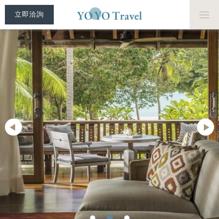
立即洽詢
活動體驗
房型介紹
美食饗宴