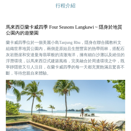
行程介紹
馬來西亞蘭卡威四季 Four Seasons Langkawi ~ 隱身於地質
公園內的遊樂園
蘭卡威四季位於一個美麗小島Tanjung Rhu，隱身在聯合國教科文
組織世界地質公園內，兩側是原始且生態豐富的熱帶雨林，搭配石
灰岩懸崖和安達曼海翡翠般的清澈海洋，擁有細白沙灘以及絕佳的
浮潛環境，以馬來西亞式建築風格，完美融合於周邊環境之中，既
寧靜隱密又引人注目，在蘭卡威四季的每一天都充實飽滿且驚喜不
斷，等待您親自來體驗。