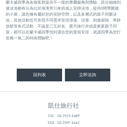
蘭卡威四季為各個客群提供不一樣的專屬服務與體驗，區分細緻到
連泳池都有分為位於海濱旁55米的成人安靜泳池，提供8間帶圍牆
的小屋，讓您擁有屬於您的安靜空間，以及多層式的親子同樂泳
池，其他活動也可依照不同需求安排浪漫、活潑、刺激探險、寧靜
放鬆等各式活動，不論是三五好友、蜜月旅行亦或是家庭親子同
遊，都可以在蘭卡威四季找到適合您的度假安排，就讓四季為您打
造獨一無二的特殊體驗吧！
回列表
立即洽詢
凱仕旅行社
02-2515-1689
TEL
02-2507-1642
FAX