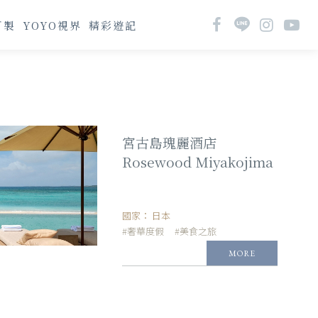
訂製
YOYO視界
精彩遊記
宮古島瑰麗酒店
Rosewood Miyakojima
國家：
日本
#奢華度假
#美食之旅
MORE