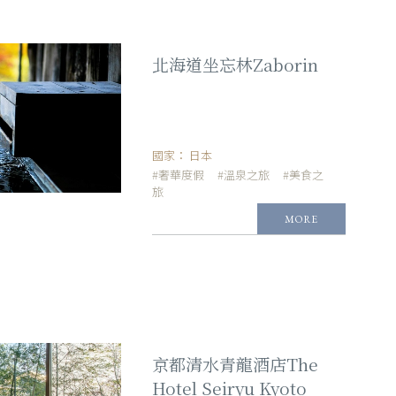
北海道坐忘林Zaborin
國家：
日本
#奢華度假
#溫泉之旅
#美食之
旅
MORE
京都清水青龍酒店The
Hotel Seiryu Kyoto