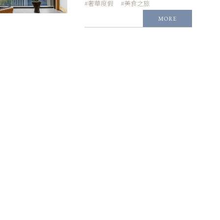
#奢華度假
#美食之旅
MORE