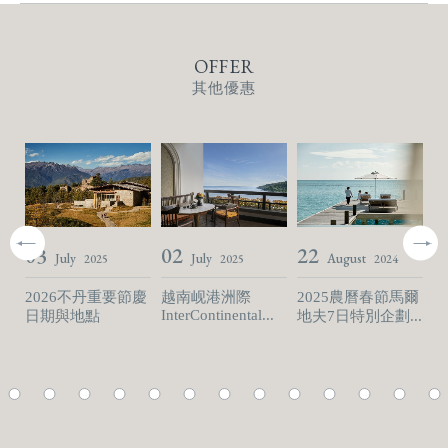
OFFER
其他優惠
03
02
22
2
July
July
August
2025
2025
2024
2026不丹重要節慶
越南岘港洲際
2025農曆春節馬爾
不
s
InterContinental...
Am
日期與地點
地夫7日特別企劃...