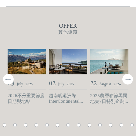
OFFER
其他優惠
03
02
22
2
July
July
August
2025
2025
2024
2026不丹重要節慶
越南岘港洲際
2025農曆春節馬爾
不
s
InterContinental...
Am
日期與地點
地夫7日特別企劃...