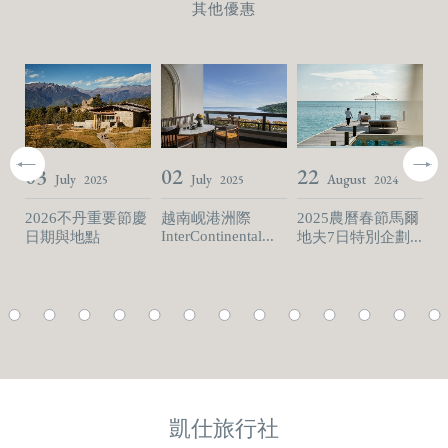
其他優惠
03
02
22
2
July
July
August
2025
2025
2024
2026不丹重要節慶
越南岘港洲際
2025農曆春節馬爾
不
s
InterContinental...
Am
日期與地點
地夫7日特別企劃...
凱仕旅行社