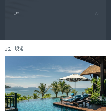
#3
昆島
#2
峴港