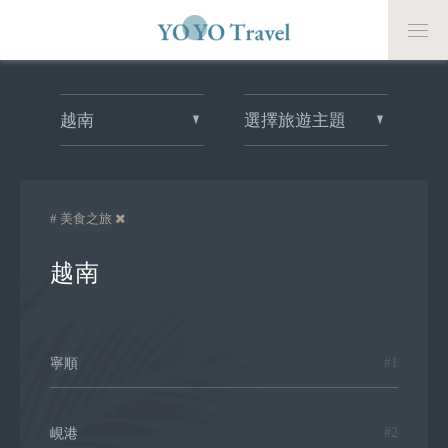
越南
選擇旅遊主題
# 美食之旅
越南
#1
寧順
#2
峴港