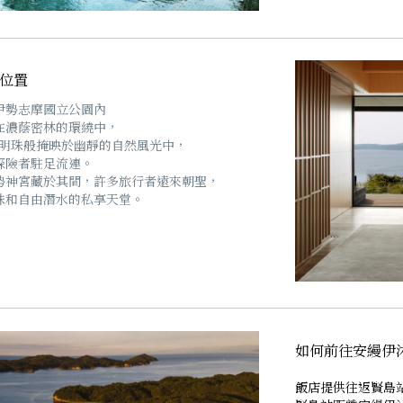
位置
伊勢志摩國立公園內
在濃蔭密林的環繞中，
如明珠般掩映於幽靜的自然風光中，
探險者駐足流連。
勢神宮藏於其間，許多旅行者遠來朝聖，
珠和自由潛水的私享天堂。
如何前往安縵伊沐
飯店提供往返賢島