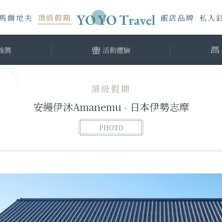
馬爾地夫
頂級假期
飯店品牌
私人
推薦
活動體驗
頂級假期
安縵伊沐Amanemu - 日本伊勢志摩
PHOTO