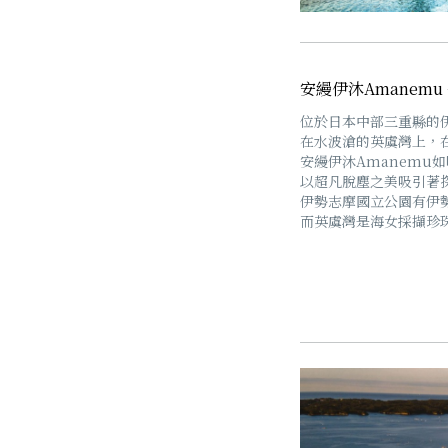
安縵伊沐Amanemu
位於日本中部三重縣的
在水波滄的英虞灣上，
安縵伊沐Amanemu
以超凡脫塵之美吸引著
伊勢志摩國立公園有伊
而英虞灣是海女採擷珍