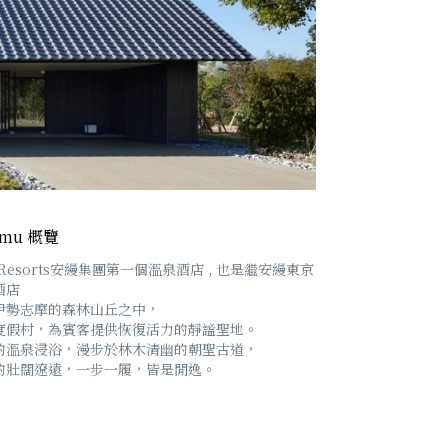
mu 概覽
Resorts安縵集團第一個溫泉酒店 , 也是繼安縵東京
酒店
伊勢志摩的森林山丘之中，
度假村，為賓客提供恢復活力的靜謐聖地。
的溫泉浸浴，漫步於林木清幽的朝聖古道，
的壯闊遼遠，一步一履，皆是閒逸。