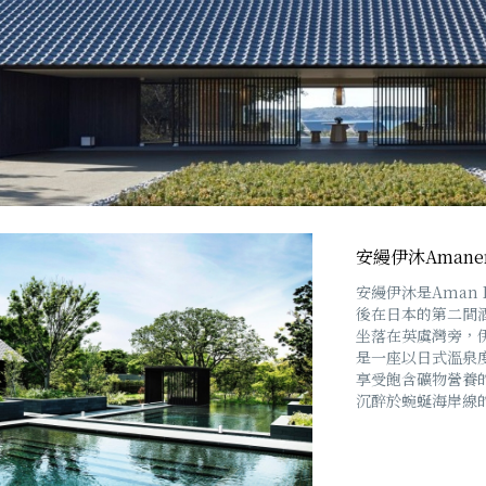
安縵伊沐Amane
安縵伊沐是Aman 
後在日本的第二間
坐落在英虞灣旁，
是一座以日式溫泉
享受飽含礦物營養
沉醉於蜿蜒海岸線