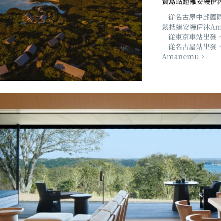
賢島站距離安縵伊沐
•從名古屋中部國
鬆抵達安縵伊沐Am
•從東京車站出發，
•從名古屋站出發
Amanemu。